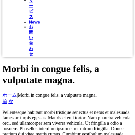
サ
ー
ビ
ス
News
お
問
い
合
わ
せ
Morbi in congue felis, a
vulputate magna.
ホーム
|
Morbi in congue felis, a vulputate magna.
前
次
Pellentesque habitant morbi tristique senectus et netus et malesuada
fames ac turpis egestas. Mauris et erat tortor. Nam pharetra vehicula
orci, sed ullamcorper sem viverra vehicula. Ut fringilla a odio a
posuere. Phasellus interdum ipsum et mi rutrum fringilla. Donec
pretium dui vitae mattis cursus. Curabitur vestibulum malesuada