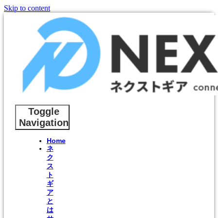
Skip to content
Toggle
Navigation
Home
ネ
ク
ス
ト
ギ
ア
と
は