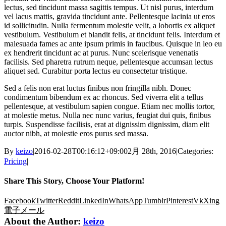
lectus, sed tincidunt massa sagittis tempus. Ut nisl purus, interdum
vel lacus mattis, gravida tincidunt ante. Pellentesque lacinia ut eros
id sollicitudin. Nulla fermentum molestie velit, a lobortis ex aliquet
vestibulum. Vestibulum et blandit felis, at tincidunt felis. Interdum et
malesuada fames ac ante ipsum primis in faucibus. Quisque in leo eu
ex hendrerit tincidunt ac at purus. Nunc scelerisque venenatis
facilisis. Sed pharetra rutrum neque, pellentesque accumsan lectus
aliquet sed. Curabitur porta lectus eu consectetur tristique.
Sed a felis non erat luctus finibus non fringilla nibh. Donec
condimentum bibendum ex ac rhoncus. Sed viverra elit a tellus
pellentesque, at vestibulum sapien congue. Etiam nec mollis tortor,
at molestie metus. Nulla nec nunc varius, feugiat dui quis, finibus
turpis. Suspendisse facilisis, erat at dignissim dignissim, diam elit
auctor nibh, at molestie eros purus sed massa.
By
keizo
|
2016-02-28T00:16:12+09:00
2月 28th, 2016
|
Categories:
Pricing
|
Share This Story, Choose Your Platform!
Facebook
Twitter
Reddit
LinkedIn
WhatsApp
Tumblr
Pinterest
Vk
Xing
電子メール
About the Author:
keizo