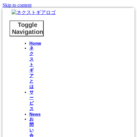
Skip to content
Toggle
Navigation
Home
ネ
ク
ス
ト
ギ
ア
と
は
サ
ー
ビ
ス
News
お
問
い
合