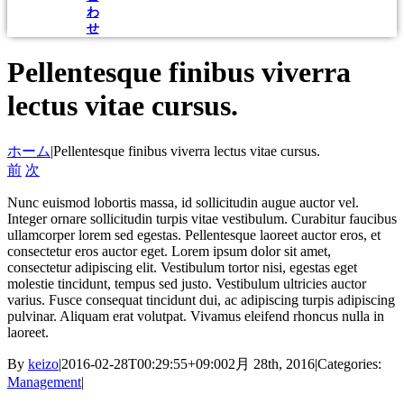
わ
せ
Pellentesque finibus viverra
lectus vitae cursus.
ホーム
|
Pellentesque finibus viverra lectus vitae cursus.
前
次
Nunc euismod lobortis massa, id sollicitudin augue auctor vel.
Integer ornare sollicitudin turpis vitae vestibulum. Curabitur faucibus
ullamcorper lorem sed egestas. Pellentesque laoreet auctor eros, et
consectetur eros auctor eget. Lorem ipsum dolor sit amet,
consectetur adipiscing elit. Vestibulum tortor nisi, egestas eget
molestie tincidunt, tempus sed justo. Vestibulum ultricies auctor
varius. Fusce consequat tincidunt dui, ac adipiscing turpis adipiscing
pulvinar. Aliquam erat volutpat. Vivamus eleifend rhoncus nulla in
laoreet.
By
keizo
|
2016-02-28T00:29:55+09:00
2月 28th, 2016
|
Categories:
Management
|